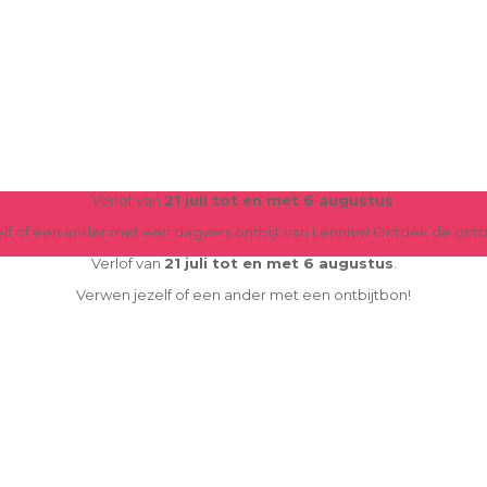
Verlof van
21 juli tot en met 6 augustus
.
lf of een ander met een dagvers ontbijt van Lennies! Ontdek de ont
Verlof van
21 juli tot en met 6 augustus
.
Verwen jezelf of een ander met een ontbijtbon!