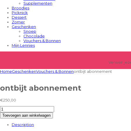
Supplementen
Broodjes
Picknick
Dessert
Zomer
Geschenken
Snoep
Chocolade
Vouchers & Bonnen
Mijn Lennies
Verwen jeze
Home
Geschenken
Vouchers & Bonnen
ontbijt abonnement
ontbijt abonnement
€
250,00
ontbijt
Toevoegen aan winkelwagen
abonnement
Description