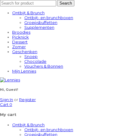
Search
Ontbijt & Brunch
Ontbijt- en brunchboxen
Groepsbuffetten
Supplementen
Broodjes
Picknick
Dessert
Zomer
Geschenken
Snoep
Chocolade
Vouchers & Bonnen
Mijn Lennies
Hi, Guest!
Sign In
or
Register
Cart
0
My cart
Ontbijt & Brunch
Ontbijt- en brunchboxen
Groepsbuffetten