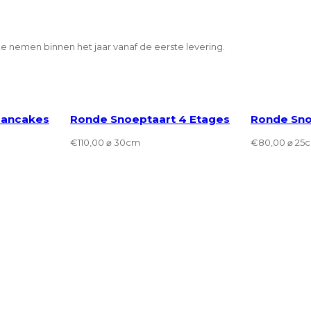
e nemen binnen het jaar vanaf de eerste levering.
ancakes
Ronde Snoeptaart 4 Etages
Ronde Sno
€
110,00
⌀ 30cm
€
80,00
⌀ 25