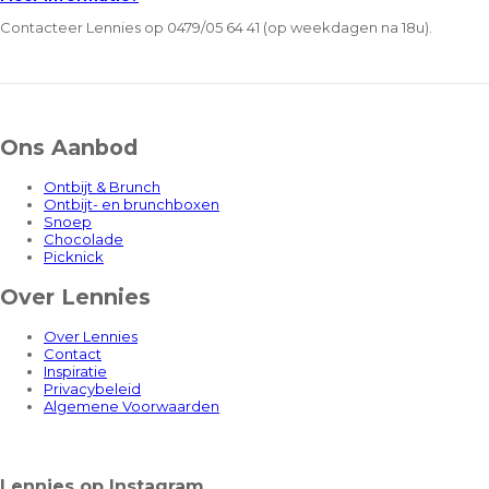
Contacteer Lennies op 0479/05 64 41 (op weekdagen na 18u).
Ons Aanbod
Ontbijt & Brunch
Ontbijt- en brunchboxen
Snoep
Chocolade
Picknick
Over Lennies
Over Lennies
Contact
Inspiratie
Privacybeleid
Algemene Voorwaarden
Lennies op Instagram